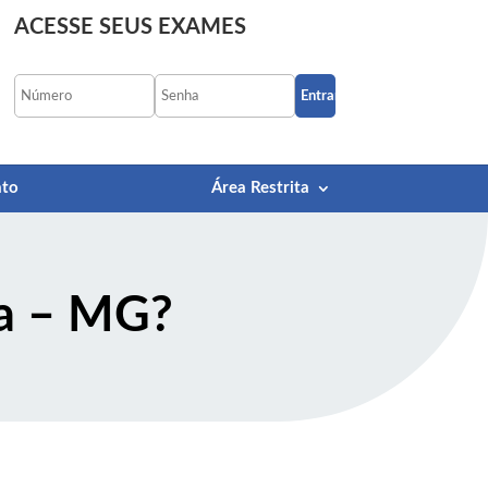
ACESSE SEUS EXAMES
Esqueci minha senha
ato
Área Restrita
ma – MG
?