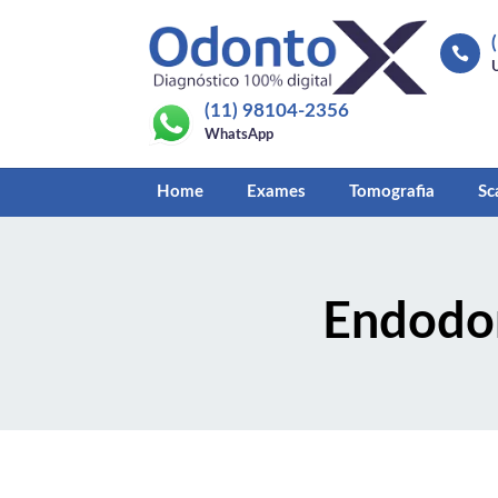

(11) 98104-2356
WhatsApp
Home
Exames
Tomografia
Sc
Endodon