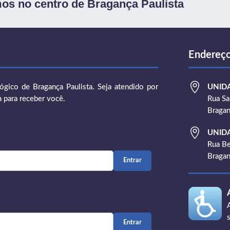
os no centro de Bragança Paulista
Endereç

gico de Bragança Paulista. Seja atendido por
UNID
a para receber você.
Rua Sa
Bragan

UNID
Rua Be
Bragan