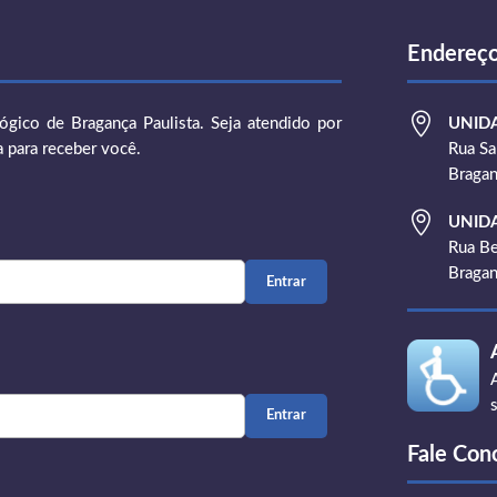
Endereç

gico de Bragança Paulista. Seja atendido por
UNID
a para receber você.
Rua Sa
Bragan

UNID
Rua Be
Bragan
Fale Con