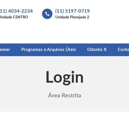
(11) 4034-2234
(11) 5197-0719

Unidade CENTRO
Unidade Planejada 2
anner
Programas e Arquivos Úteis
Odonto X
Cont
Login
Área Restrita