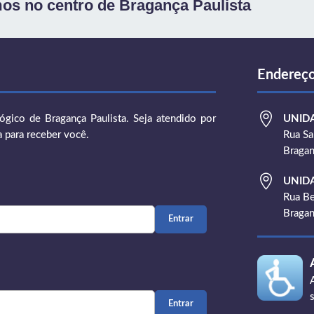
os no centro de Bragança Paulista
Endereç

gico de Bragança Paulista. Seja atendido por
UNID
a para receber você.
Rua Sa
Bragan

UNID
Rua Be
Bragan