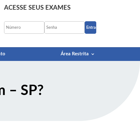
ACESSE SEUS EXAMES
Esqueci minha senha
ato
Área Restrita
m – SP
?