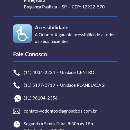
Planejada 2
Bragança Paulista – SP – CEP: 12922-570
Acessibilidade
A Odonto X garante acessibilidade a todos
os seus pacientes.
Fale Conosco

(11) 4034-2234 – Unidade CENTRO

(11) 5197-0719 – Unidade PLANEJADA 2
(11) 98104-2356

contato@odontoxdiagnosticos.com.br

Segunda à Sexta-Feira: 8:30h às 18h