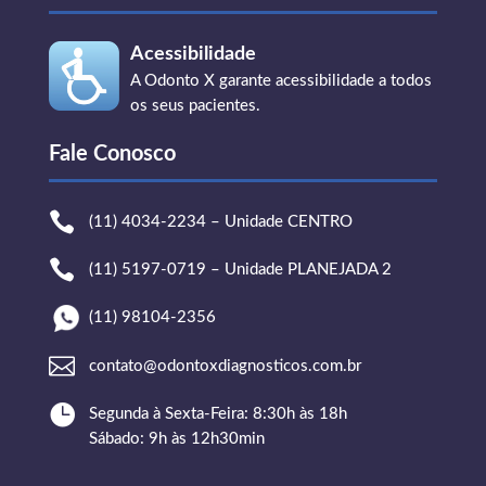
Acessibilidade
A Odonto X garante acessibilidade a todos
os seus pacientes.
Fale Conosco

(11) 4034-2234 – Unidade CENTRO

(11) 5197-0719 – Unidade PLANEJADA 2
(11) 98104-2356

contato@odontoxdiagnosticos.com.br

Segunda à Sexta-Feira: 8:30h às 18h
Sábado: 9h às 12h30min