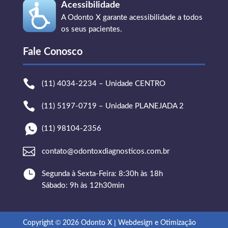
Acessibilidade
A Odonto X garante acessibilidade a todos
os seus pacientes.
Fale Conosco

(11) 4034-2234 – Unidade CENTRO

(11) 5197-0719 – Unidade PLANEJADA 2
(11) 98104-2356

contato@odontoxdiagnosticos.com.br

Segunda à Sexta-Feira: 8:30h às 18h
Sábado: 9h às 12h30min
©
|
Copyright
2026 Odonto X
Webdesign e Otimização