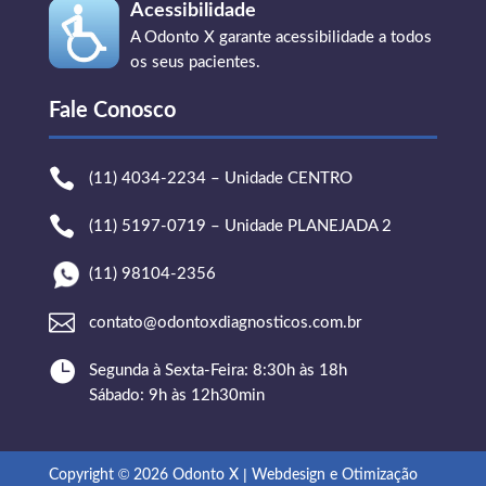
Acessibilidade
A Odonto X garante acessibilidade a todos
os seus pacientes.
Fale Conosco

(11) 4034-2234 – Unidade CENTRO

(11) 5197-0719 – Unidade PLANEJADA 2
(11) 98104-2356

contato@odontoxdiagnosticos.com.br

Segunda à Sexta-Feira: 8:30h às 18h
Sábado: 9h às 12h30min
©
|
Copyright
2026 Odonto X
Webdesign e Otimização