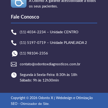
A Odonto X garante acessibilidade a todos
os seus pacientes.
Fale Conosco

(11) 4034-2234 – Unidade CENTRO

(11) 5197-0719 – Unidade PLANEJADA 2
(11) 98104-2356

contato@odontoxdiagnosticos.com.br

Segunda à Sexta-Feira: 8:30h às 18h
Sábado: 9h às 12h30min
©
|
Copyright
2026 Odonto X
Webdesign e Otimização
Otimizador de Site
.
SEO -