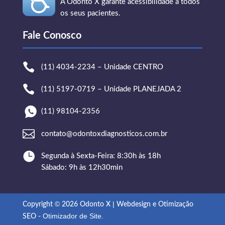
A Odonto X garante acessibilidade a todos
os seus pacientes.
Fale Conosco

(11) 4034-2234 – Unidade CENTRO

(11) 5197-0719 – Unidade PLANEJADA 2
(11) 98104-2356

contato@odontoxdiagnosticos.com.br

Segunda à Sexta-Feira: 8:30h às 18h
Sábado: 9h às 12h30min
©
|
Copyright
2026 Odonto X
Webdesign e Otimização
Otimizador de Site
.
SEO -